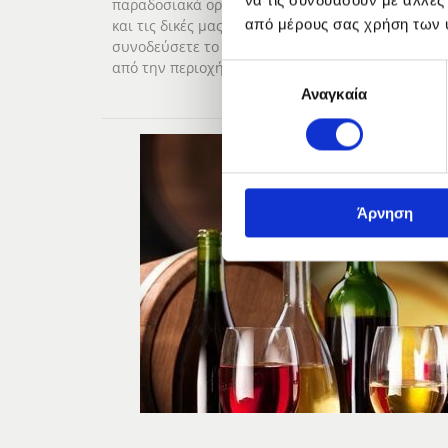
να τις συνδυάσουν με άλλες
παραδοσιακά ορεκτικά, που ετοιμάζουμε, καθημερ
από μέρους σας χρήση των 
και τις δικές μας σπιτικές συνταγές. Οι σαλάτες, 
συνοδεύσετε το γεύμα σας, φτιάχνονται με ολόφ
από την περιοχή μας.
Επιλογή
Αναγκαία
συγκατάθεσης
Άρνηση