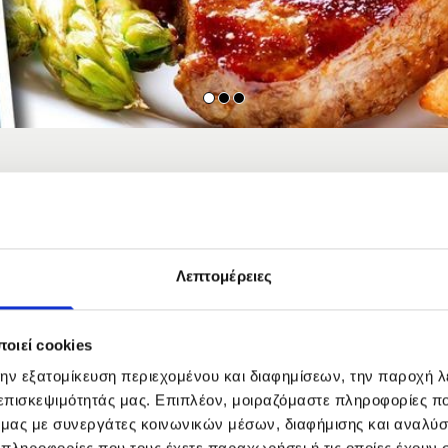
Menu
Λεπτομέρειες
ας η Γάστρα, στα Ιωάννινα,
Για το κυρίως πιάτο σάς προτ
αι τις ντόπιες σπιτικές
είναι άλλες από τα υπέροχα 
ι αγνά και φρέσκα, ντόπιας
διαφορετικά είδη κρέατος (αρ
οιεί cookies
ων γίνεται στην
προσφέρουμε μεγάλη ποικιλί
 Τζουρά, φέρνοντάς, έτσι,
Αν πάλι προτιμάτε ψητά της
την εξατομίκευση περιεχομένου και διαφημίσεων, την παροχή 
κρέας της δικής σας επιλογής
 επισκεψιμότητάς μας. Επιπλέον, μοιραζόμαστε πληροφορίες π
κατσαρόλας, με πολλές διαφορ
ό μας με συνεργάτες κοινωνικών μέσων, διαφήμισης και αναλύσ
άλη ποικιλία από