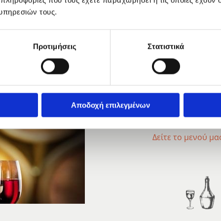
 πληροφορίες που τους έχετε παραχωρήσει ή τις οποίες έχουν σ
ινά, με τα πιο φρέσκα υλικά
υπηρεσιών τους.
με τις οποίες μπορείτε να
ρεσκα λαχανικά και χόρτα
Προτιμήσεις
Στατιστικά
Συνοδεύστε ιδανι
κρασί, χύμα ή με
Αποδοχή επιλεγμένων
μας.
Δείτε το μενού μα