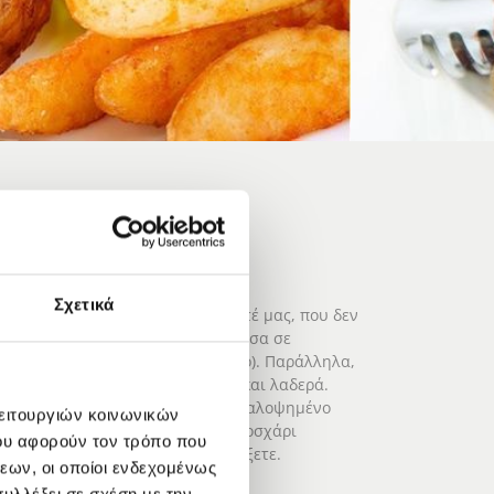
Σχετικά
είνουμε κάποια από τις σπεσιαλιτέ μας, που δεν
ψητά γάστρας, επιλέγοντας ανάμεσα σε
νί, κατσίκι, κοτόπουλο και χοιρινό). Παράλληλα,
α σε παραδοσιακά πιάτα ημέρας και λαδερά.
 ώρας, σας σερβίρουμε ζουμερό, καλοψημένο
λειτουργιών κοινωνικών
. Τέλος, φημισμένο είναι και το μοσχάρι
ου αφορούν τον τρόπο που
ετικές γαρνιτούρες για να διαλέξετε.
εων, οι οποίοι ενδεχομένως