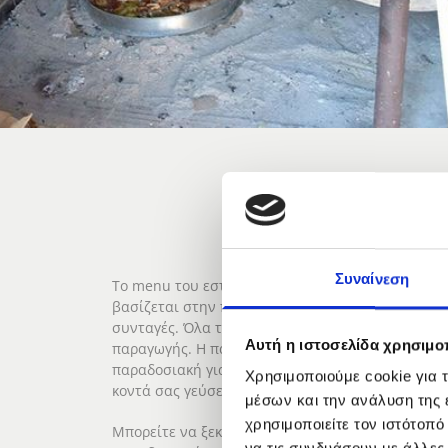
Συναίνεση
Το menu του εστιατορίου – παραδοσιακής ταβέρν
βασίζεται στην παραδοσιακή ηπειρώτικη κουζίνα κ
συνταγές. Όλα τα υλικά που χρησιμοποιούμε είνα
Αυτή η ιστοσελίδα χρησιμοπ
παραγωγής. Η παρασκευή των περισσότερων πιάτ
παραδοσιακή γιαννιώτικη γάστρα, από τον Βασίλη
Χρησιμοποιούμε cookie για 
κοντά σας γεύσεις από… τα παλιά!
μέσων και την ανάλυση της
χρησιμοποιείτε τον ιστότοπ
Μπορείτε να ξεκινήσετε το γεύμα σας με την μεγ